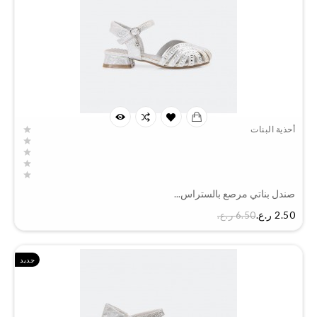
أحذية البنات
صندل بناتي مرصع بالستراس...
السعر
2.50 ر.ع.‏
6.50 ر.ع.‏
جديد