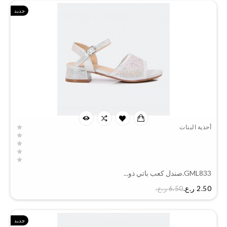
جديد
أحذية البنات
GML833.صندل كعب باتي ذو...
السعر
2.50 ر.ع.‏
6.50 ر.ع.‏
جديد