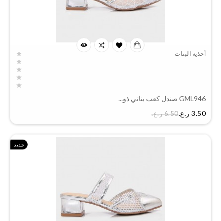
أحذية البنات
GML946 صندل كعب بناتي ذو...
السعر
3.50 ر.ع.‏
6.50 ر.ع.‏
جديد