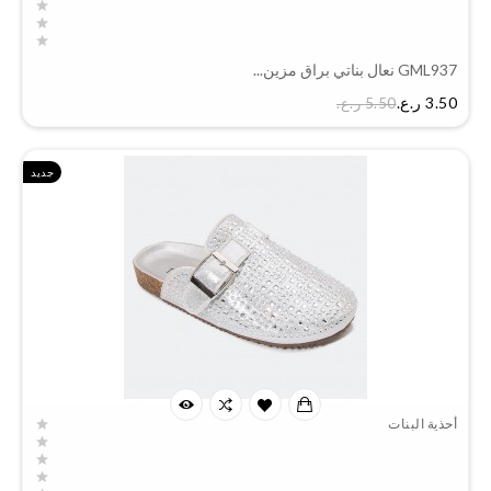
GML937 نعال بناتي براق مزين...
السعر
3.50 ر.ع.‏
5.50 ر.ع.‏
جديد
أحذية البنات