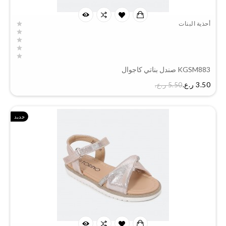
أحذية البنات
KGSM883 صندل بناتي كاجوال
السعر
3.50 ر.ع.‏
5.50 ر.ع.‏
جديد