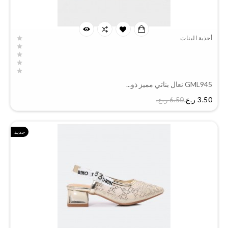
أحذية البنات
GML945 نعال بناتي مميز ذو...
السعر
3.50 ر.ع.‏
6.50 ر.ع.‏
جديد