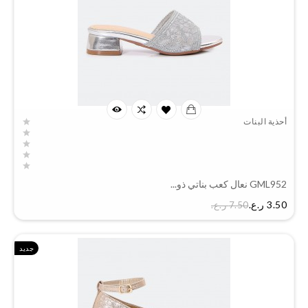
أحذية البنات
GML952 نعال كعب بناتي ذو...
السعر
3.50 ر.ع.‏
7.50 ر.ع.‏
جديد