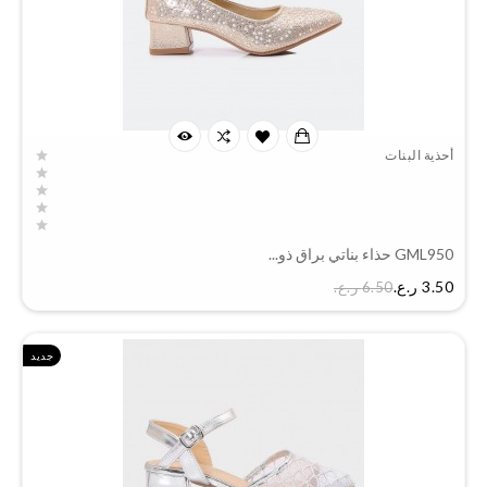
أحذية البنات
GML950 حذاء بناتي براق ذو...
السعر
3.50 ر.ع.‏
6.50 ر.ع.‏
جديد