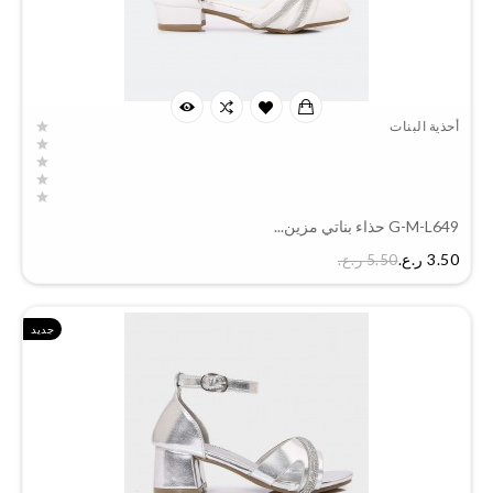
أحذية البنات
G-M-L649 حذاء بناتي مزين...
السعر
3.50 ر.ع.‏
5.50 ر.ع.‏
جديد