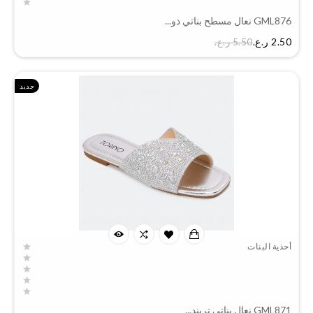
GML876 نعال مسطح بناتي ذو...
السعر
2.50 ر.ع.‏
5.50 ر.ع.‏
جديد
أحذية البنات
GML871 نعال بناتي تريند...