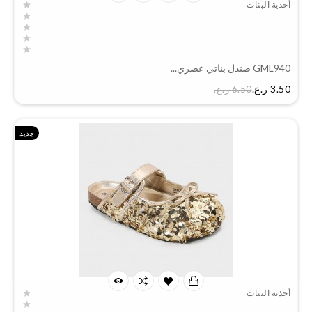
أحذية البنات
GML940 صندل بناتي عصري...
السعر
3.50 ر.ع.‏
6.50 ر.ع.‏
جديد
أحذية البنات