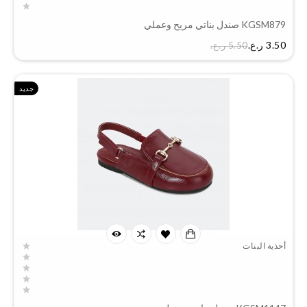
KGSM879 صندل بناتي مريح وعملي
السعر
3.50 ر.ع.‏
5.50 ر.ع.‏
جديد
أحذية البنات