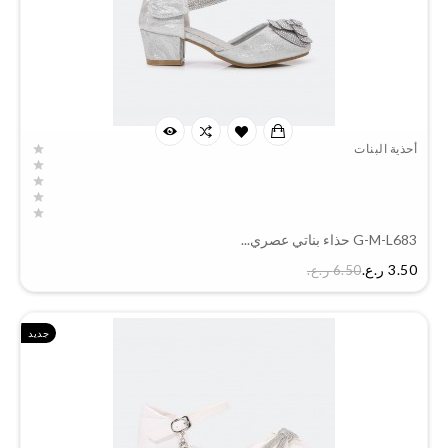
أحذية البنات
G-M-L683 حذاء بناتي عصري...
السعر
3.50 ر.ع.‏
6.50 ر.ع.‏
جديد