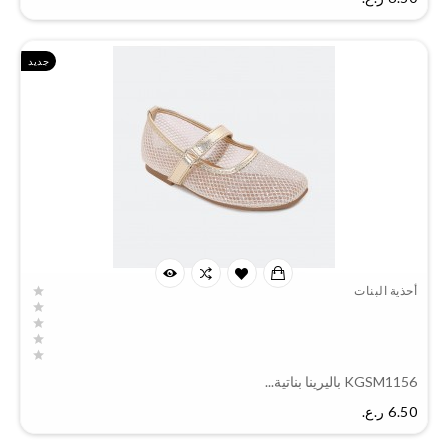
جديد
أحذية البنات
KGSM1156 باليرينا بناتية...
السعر
6.50 ر.ع.‏