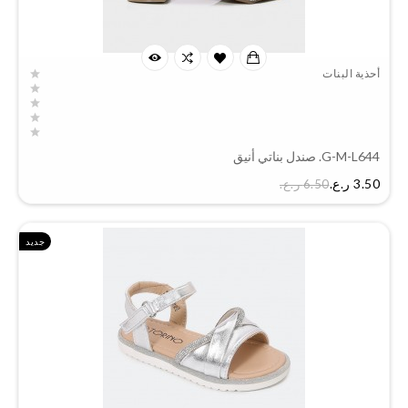
أحذية البنات
G-M-L644. صندل بناتي أنيق
السعر
3.50 ر.ع.‏
6.50 ر.ع.‏
جديد