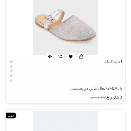
أحذية البنات
GML956 نعال بناتي ذو تصميم...
السعر
3.50 ر.ع.‏
5.50 ر.ع.‏
جديد