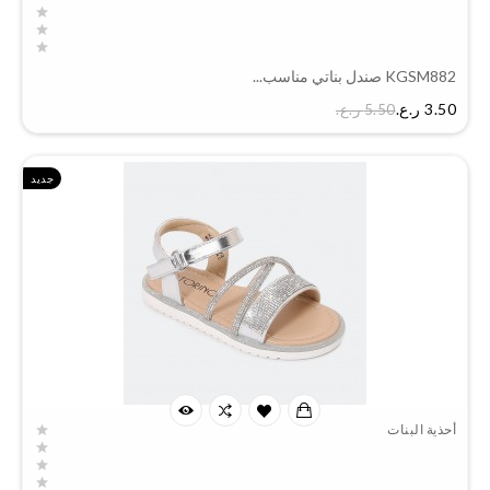
KGSM882 صندل بناتي مناسب...
السعر
3.50 ر.ع.‏
5.50 ر.ع.‏
جديد
أحذية البنات