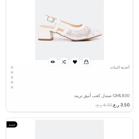
أحذية البنات
GML830 صندل كعب أنيق تريند
السعر
3.50 ر.ع.‏
6.50 ر.ع.‏
جديد