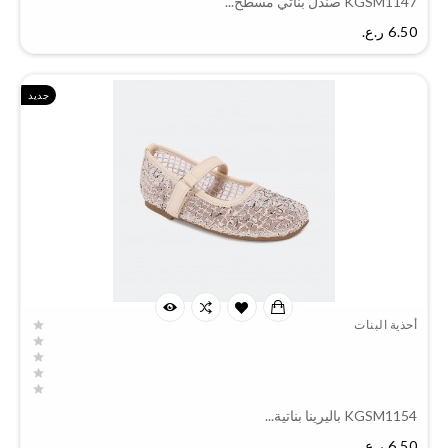
KGSM1147 صندل بناتي مسطح...
السعر
6.50 ر.ع.‏
جديد
أحذية البنات
KGSM1154 باليرينا بناتية...
السعر
6.50 ر.ع.‏