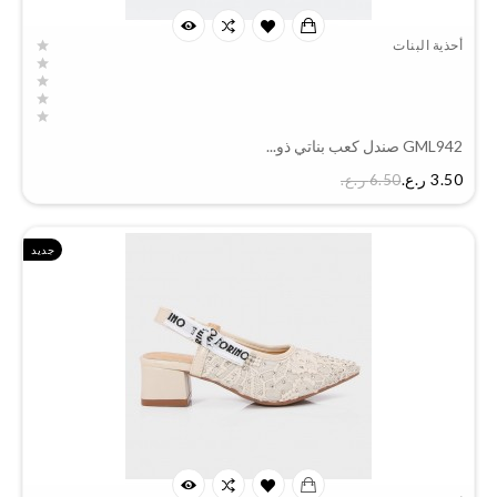
أحذية البنات
GML942 صندل كعب بناتي ذو...
السعر
3.50 ر.ع.‏
6.50 ر.ع.‏
جديد