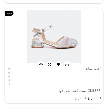
جديد
أحذية البنات
GML835 صندل كعب بناتي ذو...
السعر
3.50 ر.ع.‏
6.50 ر.ع.‏