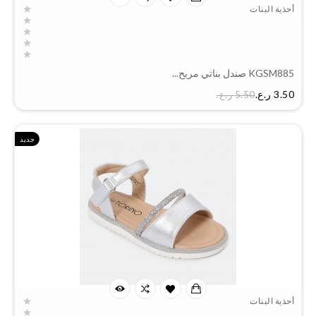
أحذية البنات
KGSM885 صندل بناتي مريح...
السعر
3.50 ر.ع.‏
5.50 ر.ع.‏
جديد
أحذية البنات