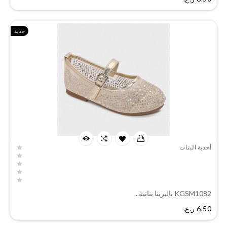
جديد
أحذية البنات
KGSM1082 باليرينا بناتية...
السعر
6.50 ر.ع.‏