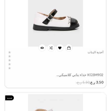
أحذية البنات
KGSM902 حذاء بناتي كلاسيكي...
السعر
3.50 ر.ع.‏
5.50 ر.ع.‏
جديد