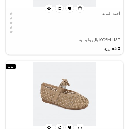
أحذية البنات
KGSM1137 باليرينا بناتية...
السعر
6.50 ر.ع.‏
جديد