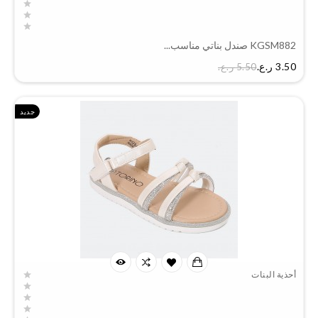
KGSM882 صندل بناتي مناسب...
السعر
3.50 ر.ع.‏
5.50 ر.ع.‏
جديد
أحذية البنات