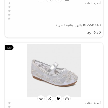
أحذية البنات
KGSM1140 باليرينا بناتية عصرية
السعر
6.50 ر.ع.‏
جديد
أحذية البنات