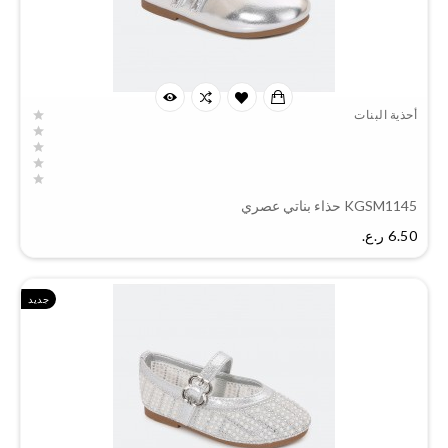
أحذية البنات
KGSM1145 حذاء بناتي عصري
السعر
6.50 ر.ع.‏
جديد