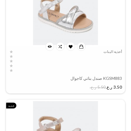
أحذية البنات
KGSM883 صندل بناتي كاجوال
السعر
3.50 ر.ع.‏
5.50 ر.ع.‏
جديد