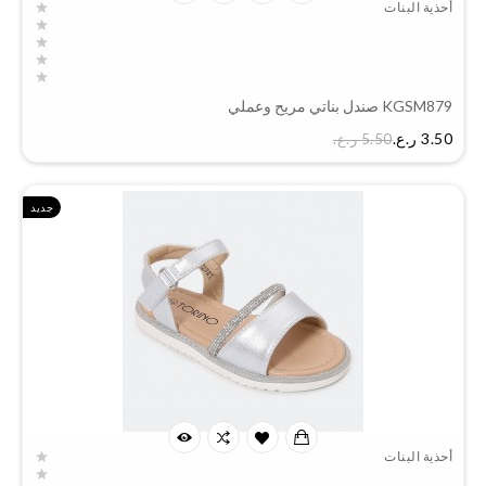
أحذية البنات
KGSM879 صندل بناتي مريح وعملي
السعر
3.50 ر.ع.‏
5.50 ر.ع.‏
جديد
أحذية البنات