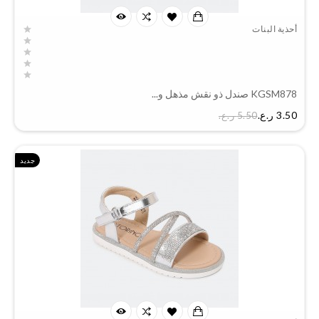
أحذية البنات
KGSM878 صندل ذو نقش مذهل و...
السعر
3.50 ر.ع.‏
5.50 ر.ع.‏
جديد