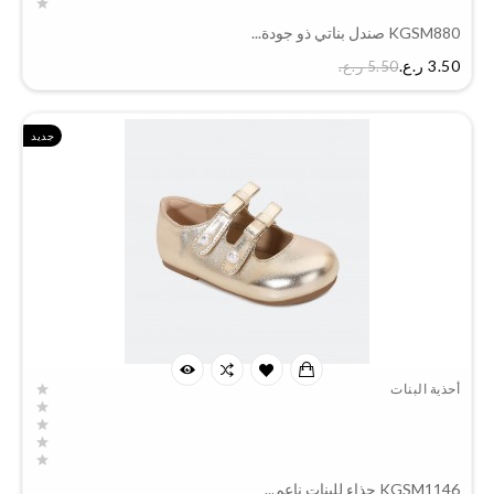
KGSM880 صندل بناتي ذو جودة...
السعر
3.50 ر.ع.‏
5.50 ر.ع.‏
جديد
أحذية البنات
KGSM1146 حذاء للبنات ناعم...