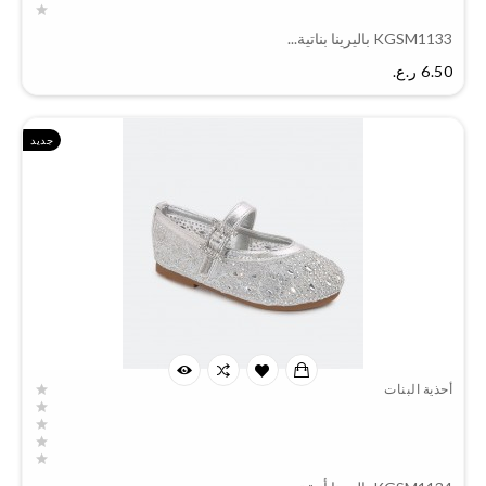
KGSM1133 باليرينا بناتية...
السعر
6.50 ر.ع.‏
جديد
أحذية البنات