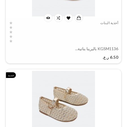
أحذية البنات
KGSM1136 باليرينا بناتية...
السعر
6.50 ر.ع.‏
جديد