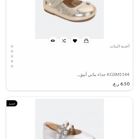
أحذية البنات
KGSM1144 حذاء بناتي أنيق...
السعر
6.50 ر.ع.‏
جديد