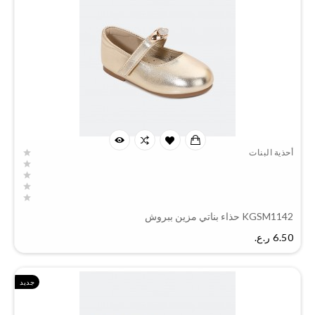
أحذية البنات
KGSM1142 حذاء بناتي مزين ببروش
السعر
6.50 ر.ع.‏
جديد