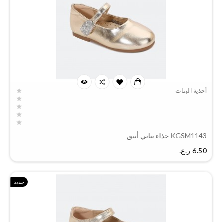
أحذية البنات
KGSM1143 حذاء بناتي أنيق
السعر
6.50 ر.ع.‏
جديد