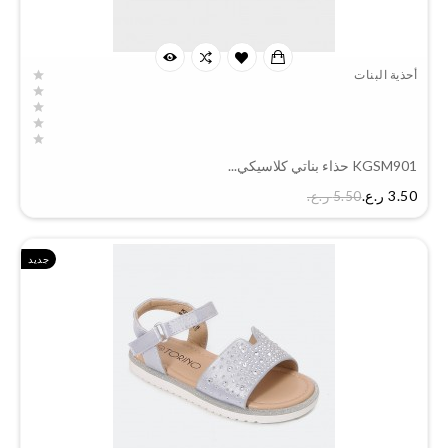
أحذية البنات
KGSM901 حذاء بناتي كلاسيكي...
السعر
3.50 ر.ع.‏
5.50 ر.ع.‏
جديد