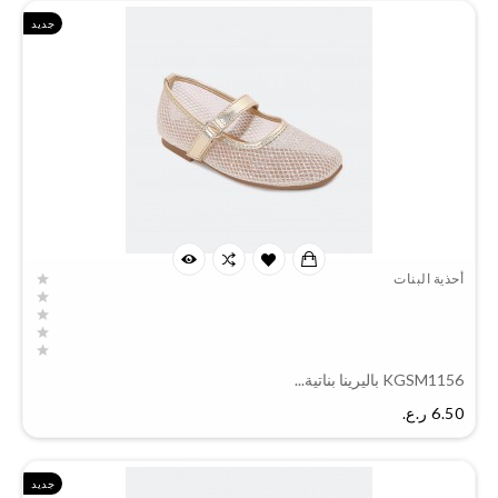
جديد
أحذية البنات
KGSM1156 باليرينا بناتية...
السعر
6.50 ر.ع.‏
جديد