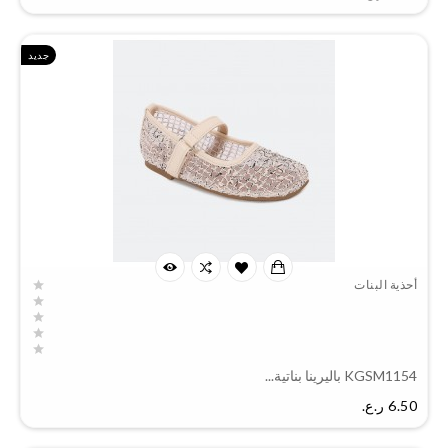
جديد
أحذية البنات
KGSM1154 باليرينا بناتية...
السعر
6.50 ر.ع.‏