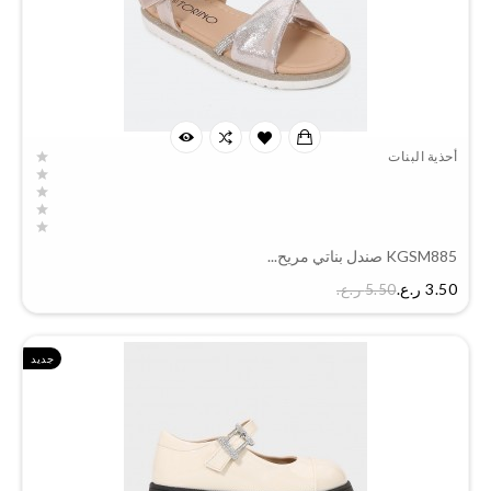
أحذية البنات
KGSM885 صندل بناتي مريح...
السعر
3.50 ر.ع.‏
5.50 ر.ع.‏
جديد