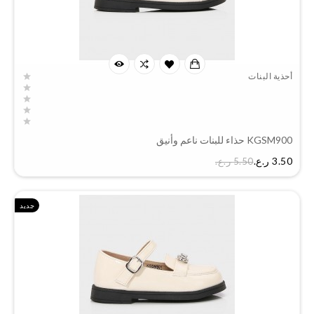
أحذية البنات
KGSM900 حذاء للبنات ناعم وأنيق
السعر
3.50 ر.ع.‏
5.50 ر.ع.‏
جديد