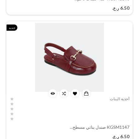
السعر
6.50 ر.ع.‏
جديد
أحذية البنات
KGSM1147 صندل بناتي مسطح...
السعر
6.50 ر.ع.‏