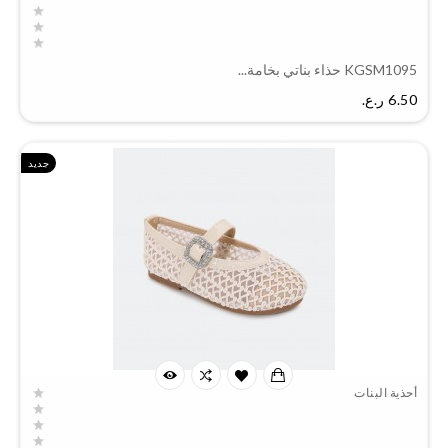
KGSM1095 حذاء بناتي بخامة...
السعر
6.50 ر.ع.‏
جديد
أحذية البنات