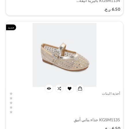
KGSM1134 باليرينا أنيقة...
السعر
6.50 ر.ع.‏
جديد
أحذية البنات
KGSM1135 حذاء بناتي أنيق
السعر
6.50 ر.ع.‏